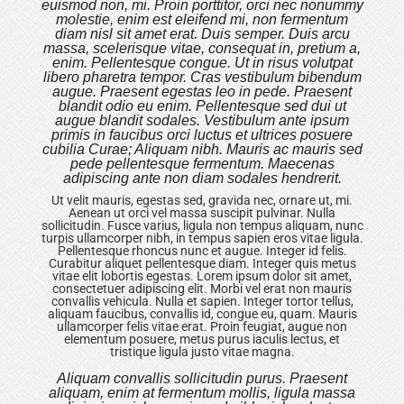
euismod non, mi. Proin porttitor, orci nec nonummy
molestie, enim est eleifend mi, non fermentum
diam nisl sit amet erat. Duis semper. Duis arcu
massa, scelerisque vitae, consequat in, pretium a,
enim. Pellentesque congue. Ut in risus volutpat
libero pharetra tempor. Cras vestibulum bibendum
augue. Praesent egestas leo in pede. Praesent
blandit odio eu enim. Pellentesque sed dui ut
augue blandit sodales. Vestibulum ante ipsum
primis in faucibus orci luctus et ultrices posuere
cubilia Curae; Aliquam nibh. Mauris ac mauris sed
pede pellentesque fermentum. Maecenas
adipiscing ante non diam sodales hendrerit.
Ut velit mauris, egestas sed, gravida nec, ornare ut, mi.
Aenean ut orci vel massa suscipit pulvinar. Nulla
sollicitudin. Fusce varius, ligula non tempus aliquam, nunc
turpis ullamcorper nibh, in tempus sapien eros vitae ligula.
Pellentesque rhoncus nunc et augue. Integer id felis.
Curabitur aliquet pellentesque diam. Integer quis metus
vitae elit lobortis egestas. Lorem ipsum dolor sit amet,
consectetuer adipiscing elit. Morbi vel erat non mauris
convallis vehicula. Nulla et sapien. Integer tortor tellus,
aliquam faucibus, convallis id, congue eu, quam. Mauris
ullamcorper felis vitae erat. Proin feugiat, augue non
elementum posuere, metus purus iaculis lectus, et
tristique ligula justo vitae magna.
Aliquam convallis sollicitudin purus. Praesent
aliquam, enim at fermentum mollis, ligula massa