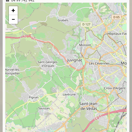
04 99 742 942
+
−