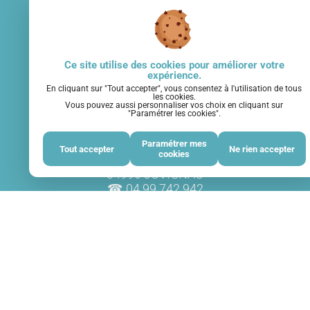
Ce site utilise des cookies pour améliorer votre
expérience.
En cliquant sur "Tout accepter", vous consentez à l'utilisation de tous
les cookies.
Vous pouvez aussi personnaliser vos choix en cliquant sur
"Paramétrer les cookies".
Paramétrer mes
AGENCE DEMO
Tout accepter
Ne rien accepter
cookies
rue des Terres du Sud
34990 JUVIGNAC
04 99 742 942
NOUS SUIVRE :
Nos partenaires :